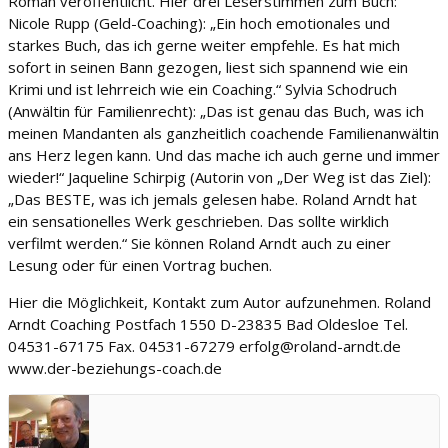
Roman veröffentlicht. Hier drei Leserstimmen zum Buch:
Nicole Rupp (Geld-Coaching): „Ein hoch emotionales und
starkes Buch, das ich gerne weiter empfehle. Es hat mich
sofort in seinen Bann gezogen, liest sich spannend wie ein
Krimi und ist lehrreich wie ein Coaching.“ Sylvia Schodruch
(Anwältin für Familienrecht): „Das ist genau das Buch, was ich
meinen Mandanten als ganzheitlich coachende Familienanwältin
ans Herz legen kann. Und das mache ich auch gerne und immer
wieder!“ Jaqueline Schirpig (Autorin von „Der Weg ist das Ziel):
„Das BESTE, was ich jemals gelesen habe. Roland Arndt hat
ein sensationelles Werk geschrieben. Das sollte wirklich
verfilmt werden.“ Sie können Roland Arndt auch zu einer
Lesung oder für einen Vortrag buchen.
Hier die Möglichkeit, Kontakt zum Autor aufzunehmen. Roland
Arndt Coaching Postfach 1550 D-23835 Bad Oldesloe Tel.
04531-67175 Fax. 04531-67279 erfolg@roland-arndt.de
www.der-beziehungs-coach.de